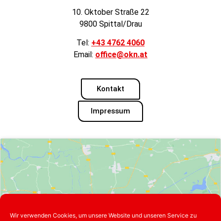
10. Oktober Straße 22
9800 Spittal/Drau
Tel:
+43 4762 4060
Email:
office@okn.at
Kontakt
Impressum
Klicke hier, um Marketing-Cookies zu
Wir verwenden Cookies, um unsere Website und unseren Service zu
akzeptieren und diesen Inhalt zu